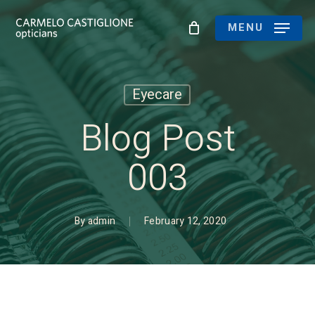
Skip
to
MENU
main
content
Eyecare
Blog Post
003
By
admin
February 12, 2020