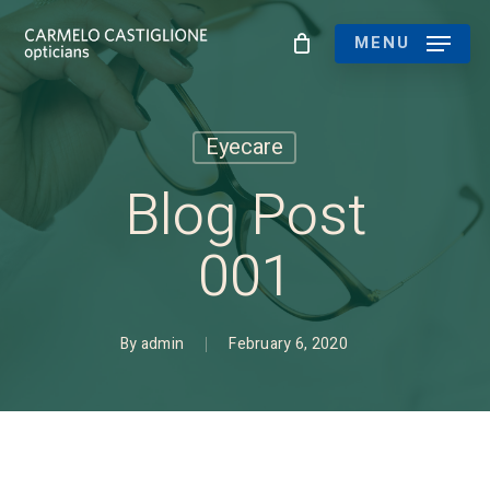
Skip
to
MENU
main
content
Eyecare
Blog Post
001
By
admin
February 6, 2020